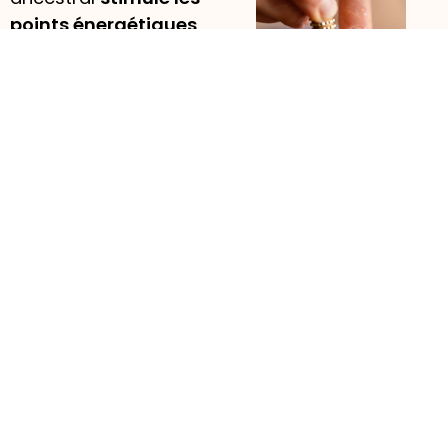
points énergétiques
,
relance la circulation
et
renforce l’action
anti-âge
.
Serviettes chaudes
Elles
favorisent la
détente
, ouvrent les
pores et optimisent la
pénétration des actifs.
Découverte des roll-on
de la marque Lunaluz